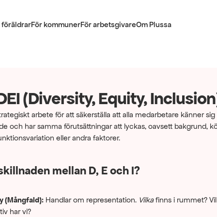
 föräldrar
För kommuner
För arbetsgivare
Om Plussa
DEI (Diversity, Equity, Inclusion
strategiskt arbete för att säkerställa att alla medarbetare känner sig
e och har samma förutsättningar att lyckas, oavsett bakgrund, kön
unktionsvariation eller andra faktorer.
skillnaden mellan D, E och I?
y (Mångfald):
 Handlar om representation. 
Vilka
 finns i rummet? Vil
iv har vi?