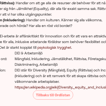
Rättvisa):
 Handlar om att ge alla de resurser 
de
 behöver för att nå
er sig från 
Jämlikhet
 (Equality), där alla får exakt samma sak. Rättvi
 att vi har olika utgångspunkter.
n (Inkludering):
 Handlar om kulturen. Känner sig alla välkomna, 
rade och hörda? Har alla en röst vid bordet?
EI-arbete är affärskritiskt för innovation och för att vara en attraktiv
e för alla, inklusive arbetande föräldrar som behöver flexibilitet och
Det är starkt kopplat till 
psykologisk trygghet
.
DEI & Arbetsmiljö
 ord:
Mångfald, Inkludering, Jämställdhet, Rättvisa, Företagskult
Diskriminering, Arbetsmiljö
ion:
DEI står för Diversity (Mångfald), Equity (Rättvisa) och Inc
(Inkludering) och är ett ramverk för att skapa rättvisa och 
välkomnande arbetsplatser.
https://en.wikipedia.org/wiki/Diversity,_equity,_and_inclus
Tillbaks till Ordlistan