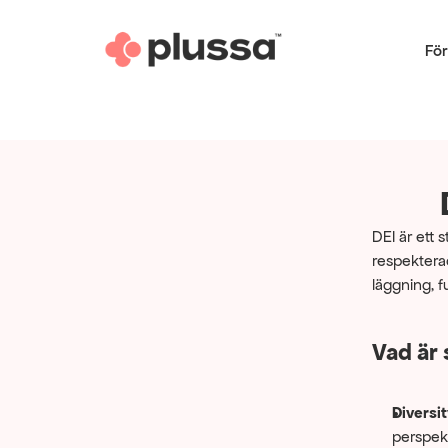
För
DEI är ett 
respekterad
läggning, f
Vad är 
Diversit
perspekt