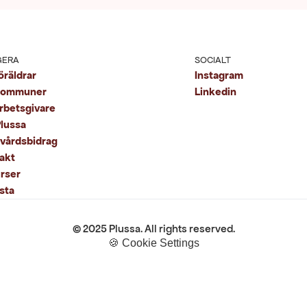
GERA
SOCIALT
Instagram
öräldrar
kommuner
Linkedin
arbetsgivare
lussa
kvårdsbidrag
akt
rser
sta
© 2025 Plussa. All rights reserved.
🍪 Cookie Settings