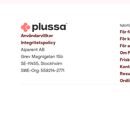
NAVI
För f
Användarvillkor
För 
Integritetspolicy
För 
Aiparent AB
Om P
Grev Magnigatan 15b
Fris
SE-11455, Stockholm
Kont
SWE-Org: 559214-2771
Resu
Ordli