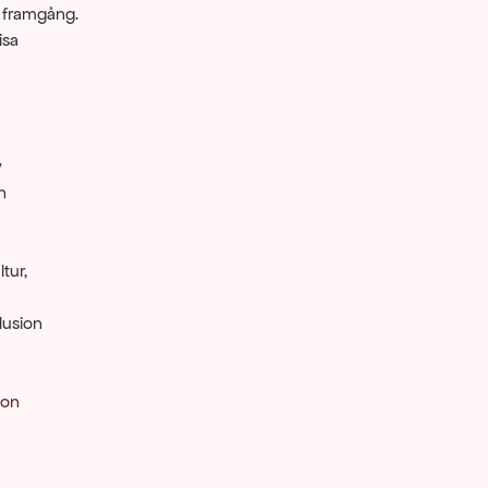
 framgång. 
sa 
 
 
ur, 
lusion 
ion