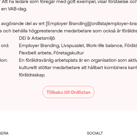
** Att ha ledare som föregår med gott exempel, visar förståelse och 
r en VAB-dag.
 avgörande del av ert [Employer Branding](/ordlista/employer-bran
era och behålla högpresterande medarbetare som också är föräldra
DEI & Arbetsmiljö
 ord:
Employer Branding, Livspusslet, Work-life balance, Föräldr
Flexibelt arbete, Företagskultur
ion:
En föräldravänlig arbetsplats är en organisation som aktiv
kulturellt stöttar medarbetare att hållbart kombinera karr
föräldraskap.
Tillbaks till Ordlistan
GERA
SOCIALT