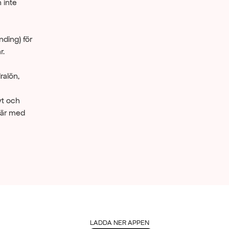
inte 
ding) för 
r.
alön, 
t och 
iär med 
LADDA NER APPEN