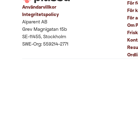
För f
Användarvillkor
För 
Integritetspolicy
För 
Aiparent AB
Om P
Grev Magnigatan 15b
Fris
SE-11455, Stockholm
Kont
SWE-Org: 559214-2771
Resu
Ordli