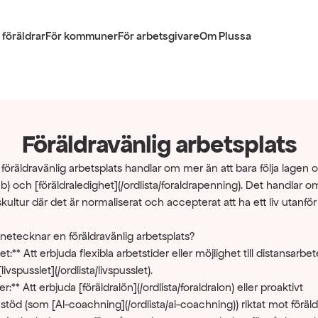
 föräldrar
För kommuner
För arbetsgivare
Om Plussa
Föräldravänlig arbetsplats
 föräldravänlig arbetsplats handlar om mer än att bara följa lagen
vab) och [föräldraledighet](/ordlista/foraldrapenning). Det handlar om
kultur där det är normaliserat och accepterat att ha ett liv utanför
netecknar en föräldravänlig arbetsplats?
itet:** Att erbjuda flexibla arbetstider eller möjlighet till distansarbete
livspusslet](/ordlista/livspusslet).
:** Att erbjuda [föräldralön](/ordlista/foraldralon) eller proaktivt 
öd (som [AI-coachning](/ordlista/ai-coachning)) riktat mot föräldr