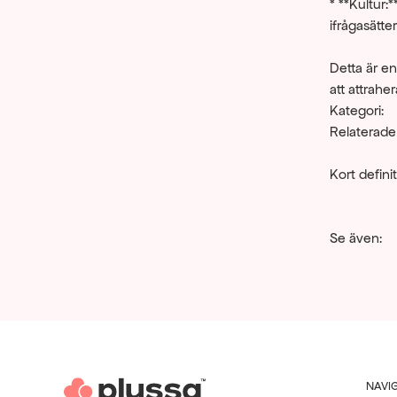
* **Kultur:
ifrågasätte
Detta är en
att attrah
Kategori:
Relaterade
Kort definit
Se även:
NAVI