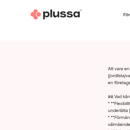
För
Att vara en
(/ordlista/
en företags
## Vad kän
* **Flexibil
underlätta [
* **Förmåner
välmåendest