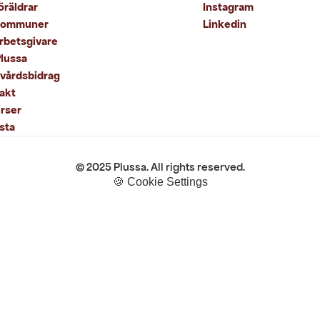
Instagram
öräldrar
kommuner
Linkedin
arbetsgivare
lussa
kvårdsbidrag
akt
rser
sta
© 2025 Plussa. All rights reserved.
🍪 Cookie Settings