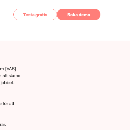
Testa gratis
Boka demo
 om [VAB]
 att skapa 
 jobbet.
 för att 
ar.