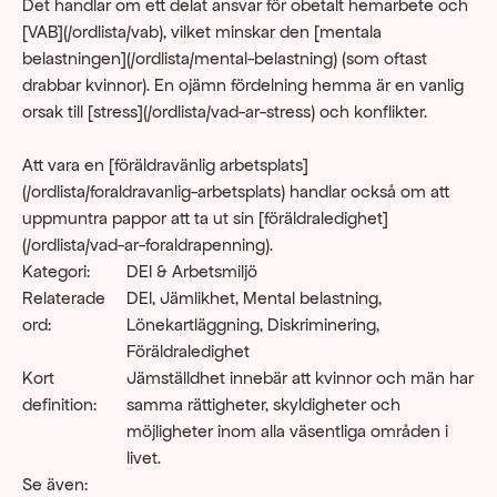
Det handlar om ett delat ansvar för obetalt hemarbete och 
[VAB](/ordlista/vab), vilket minskar den [mentala 
belastningen](/ordlista/mental-belastning) (som oftast 
drabbar kvinnor). En ojämn fördelning hemma är en vanlig 
orsak till [stress](/ordlista/vad-ar-stress) och konflikter.
Att vara en [föräldravänlig arbetsplats]
(/ordlista/foraldravanlig-arbetsplats) handlar också om att 
uppmuntra pappor att ta ut sin [föräldraledighet]
(/ordlista/vad-ar-foraldrapenning).
Kategori:
DEI & Arbetsmiljö
Relaterade 
DEI, Jämlikhet, Mental belastning, 
ord:
Lönekartläggning, Diskriminering, 
Föräldraledighet
Kort 
Jämställdhet innebär att kvinnor och män har 
definition:
samma rättigheter, skyldigheter och 
möjligheter inom alla väsentliga områden i 
livet.
Se även: