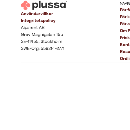
NAVI
För f
Användarvillkor
För 
Integritetspolicy
För 
Aiparent AB
Om P
Grev Magnigatan 15b
Fris
SE-11455, Stockholm
Kont
SWE-Org: 559214-2771
Resu
Ordli