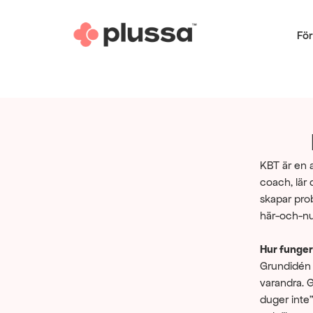
För
KBT är en a
coach, lär
skapar probl
här-och-nu
Hur funge
Grundidén 
varandra. G
duger inte"