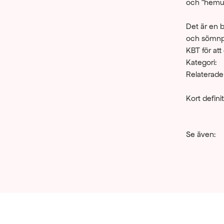
och "hemupp
Det är en b
och sömnpro
KBT för at
Kategori:
Relaterade
Kort definit
Se även: