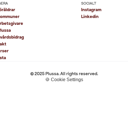
GERA
SOCIALT
Instagram
öräldrar
kommuner
Linkedin
arbetsgivare
lussa
kvårdsbidrag
akt
rser
sta
© 2025 Plussa. All rights reserved.
🍪 Cookie Settings