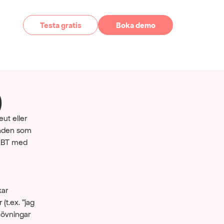
Testa gratis
Boka demo
)
t eller 
enden som 
 KBT med 
ar 
t.ex. "jag 
 övningar 