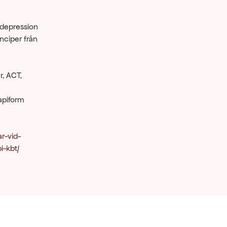
 depression 
ciper från 
, ACT, 
piform 
r-vid-
i-kbt/