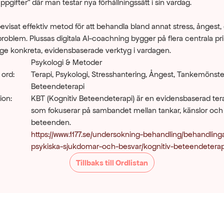
gifter" där man testar nya förhållningssätt i sin vardag.
evisat effektiv metod för att behandla bland annat stress, ångest,
blem. Plussas digitala AI-coachning bygger på flera centrala prin
t ge konkreta, evidensbaserade verktyg i vardagen.
Psykologi & Metoder
 ord:
Terapi, Psykologi, Stresshantering, Ångest, Tankemönster
Beteendeterapi
ion:
KBT (Kognitiv Beteendeterapi) är en evidensbaserad tera
som fokuserar på sambandet mellan tankar, känslor och 
beteenden.
https://www.1177.se/undersokning-behandling/behandlinga
psykiska-sjukdomar-och-besvar/kognitiv-beteendeterap
Tillbaks till Ordlistan