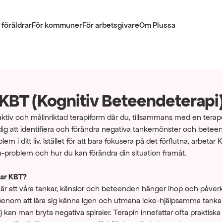
 föräldrar
För kommuner
För arbetsgivare
Om Plussa
KBT (Kognitiv Beteendeterapi
ktiv och målinriktad terapiform där du, tillsammans med en terapeu
 dig att identifiera och förändra negativa tankemönster och bete
em i ditt liv. Istället för att bara fokusera på det förflutna, arbetar
-problem och hur du kan förändra din situation framåt.
rar KBT?
är att våra tankar, känslor och beteenden hänger ihop och påverk
enom att lära sig känna igen och utmana icke-hjälpsamma tankar (
) kan man bryta negativa spiraler. Terapin innefattar ofta praktiska