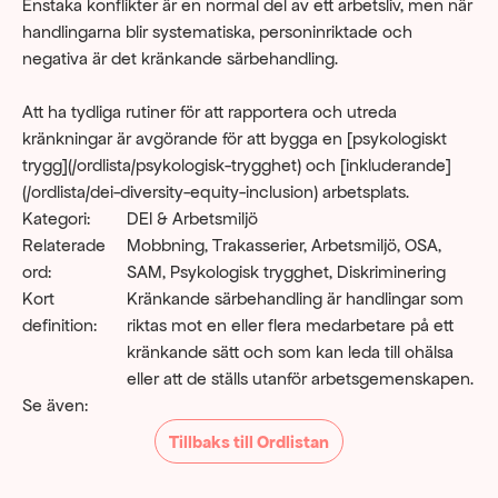
Enstaka konflikter är en normal del av ett arbetsliv, men när 
handlingarna blir systematiska, personinriktade och 
negativa är det kränkande särbehandling. 
Att ha tydliga rutiner för att rapportera och utreda 
kränkningar är avgörande för att bygga en [psykologiskt 
trygg](/ordlista/psykologisk-trygghet) och [inkluderande]
(/ordlista/dei-diversity-equity-inclusion) arbetsplats.
Kategori:
DEI & Arbetsmiljö
Relaterade 
Mobbning, Trakasserier, Arbetsmiljö, OSA, 
ord:
SAM, Psykologisk trygghet, Diskriminering
Kort 
Kränkande särbehandling är handlingar som 
definition:
riktas mot en eller flera medarbetare på ett 
kränkande sätt och som kan leda till ohälsa 
eller att de ställs utanför arbetsgemenskapen.
Se även:
Tillbaks till Ordlistan