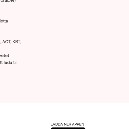
oralder) 
etta 
 ACT, KBT, 
etet 
leda till 
LADDA NER APPEN