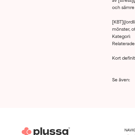
av [stress]
och sämre p
[KBT](/ordl
mönster, of
Kategori:
Relaterade
Kort definit
Se även:
NAVI