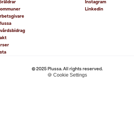
Instagram
öräldrar
kommuner
Linkedin
arbetsgivare
lussa
kvårdsbidrag
akt
rser
sta
© 2025 Plussa. All rights reserved.
🍪 Cookie Settings