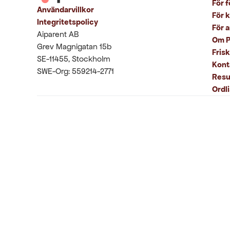
För f
Användarvillkor
För 
Integritetspolicy
För 
Aiparent AB
Om P
Grev Magnigatan 15b
Fris
SE-11455, Stockholm
Kont
SWE-Org: 559214-2771
Resu
Ordli