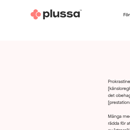
För
Prokrastine
[känsloregl
det obehag 
[prestation
Många med [
rädda för a