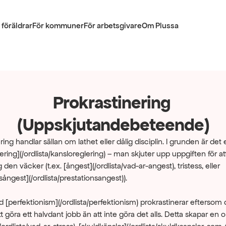
 föräldrar
För kommuner
För arbetsgivare
Om Plussa
Prokrastinering 
(Uppskjutandebeteende)
ring handlar sällan om lathet eller dålig disciplin. I grunden är det 
ering](/ordlista/kansloreglering) – man skjuter upp uppgiften för at
den väcker (t.ex. [ångest](/ordlista/vad-ar-angest), tristess, eller 
sångest](/ordlista/prestationsangest)).
perfektionism](/ordlista/perfektionism) prokrastinerar eftersom 
tt göra ett halvdant jobb än att inte göra det alls. Detta skapar en o