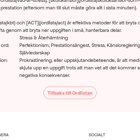
(/ordlista/vad-ar-stress), [skuldkänslor](/ordlista/skuldksanslor-som-f
restation (eftersom man till slut måste göra allt i sista minuten).
ista/kbt) och [ACT](/ordlista/act) är effektiva metoder för att bryta d
ta genom att bryta ner uppgiften i små, hanterbara delar.
Stress & Återhämtning
 ord:
Perfektionism, Prestationsångest, Stress, Känsloreglering,
Självledarskap
ion:
Prokrastinering, eller uppskjutandebeteende, är att medv
skjuta upp en uppgift trots att man vet att det kommer att 
negativa konsekvenser.
Tillbaks till Ordlistan
GERA
SOCIALT