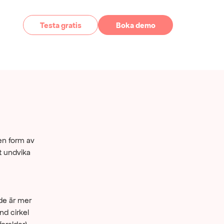
Testa gratis
Boka demo
en form av 
t undvika 
de är mer 
nd cirkel 