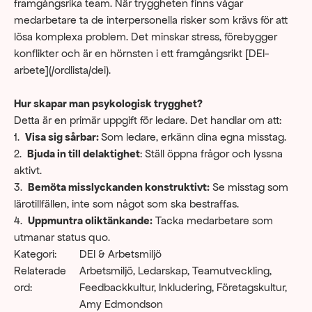
framgångsrika team. När tryggheten finns vågar 
medarbetare ta de interpersonella risker som krävs för att 
lösa komplexa problem. Det minskar stress, förebygger 
konflikter och är en hörnsten i ett framgångsrikt [DEI-
arbete](/ordlista/dei).
Hur skapar man psykologisk trygghet?
Detta är en primär uppgift för ledare. Det handlar om att:
1.  
Visa sig sårbar: 
Som ledare, erkänn dina egna misstag.
2.  
Bjuda in till delaktighet
: Ställ öppna frågor och lyssna 
aktivt.
3.  
Bemöta misslyckanden konstruktivt:
 Se misstag som 
lärotillfällen, inte som något som ska bestraffas.
4.  
Uppmuntra oliktänkande:
 Tacka medarbetare som 
utmanar status quo.
Kategori:
DEI & Arbetsmiljö
Relaterade 
Arbetsmiljö, Ledarskap, Teamutveckling, 
ord:
Feedbackkultur, Inkludering, Företagskultur, 
Amy Edmondson